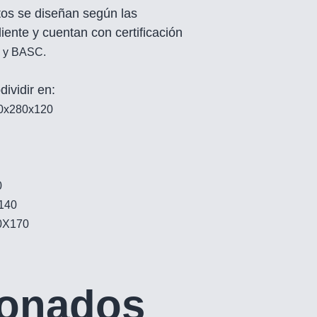
os se diseñan según las
ente y cuentan con certificación
0 y BASC
.
ividir en:
0x280x120
0
140
0X170
ionados