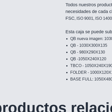
Todos nuestros product
necesidades de cada cli
FSC
, ISO 9001
, ISO 140
Esta caja se puede subd
QB nueva imagen: 103
QB - 1030X300X135
QB - 980X290X130
QB -1050X240X120
TBCO - 1050X240X19
FOLDER - 1000X120X
BASE FULL: 1050X48
productos relac